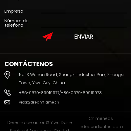
Empresa
Número de
teléfono
CONTÁCTENOS
No.13 Wuhan Road, Shangxi Industrial Park, Shangxi
Town, Yiwu City, China.
+86-0579-89919977/+86-0579-89919978
vicki@dreamflame.cn
Chimeneas
Derecho de autor © Yiwu Dahe
independientes para
Electrical Appliances Co., Ltd.