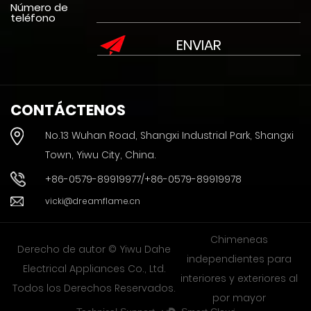
Número de
teléfono
CONTÁCTENOS
No.13 Wuhan Road, Shangxi Industrial Park, Shangxi
Town, Yiwu City, China.
+86-0579-89919977/+86-0579-89919978
vicki@dreamflame.cn
Chimeneas
Derecho de autor © Yiwu Dahe
independientes para
Electrical Appliances Co., Ltd.
interiores y exteriores al
Todos los Derechos Reservados.
por mayor