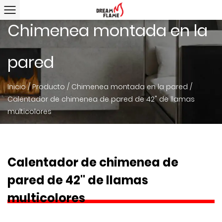
Chimenea montada en la
pared
Inicio
/
Producto
/
Chimenea montada en la pared
/
Calentador de chimenea de pared de 42" de llamas
multicolores
Calentador de chimenea de
pared de 42" de llamas
multicolores