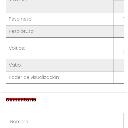
4
Peso neto:
19,
Peso bruto:
22
CA
Voltios:
H
Vatio:
9
Poder de visualización:
2
Comentario